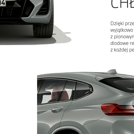
CHŁ
Dzięki pr
wyjątkowo 
z pionowym
diodowe re
z każdej p