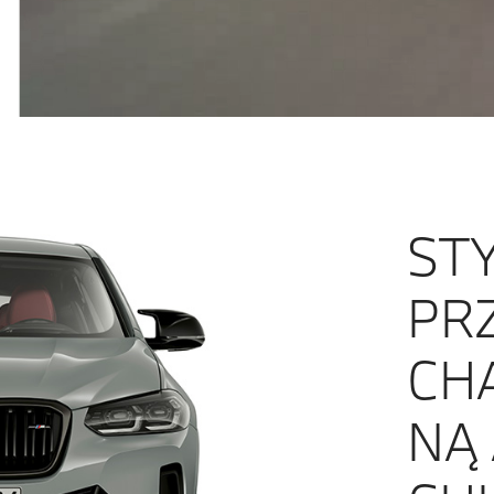
ST
PR
CH
NĄ